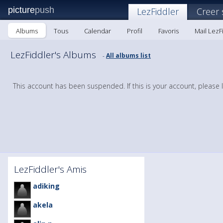
picture
push
LezFiddler
Creer
Albums
Tous
Calendar
Profil
Favoris
Mail LezF
LezFiddler's Albums
All albums list
-
This account has been suspended. If this is your account, please 
LezFiddler's Amis
adiking
akela