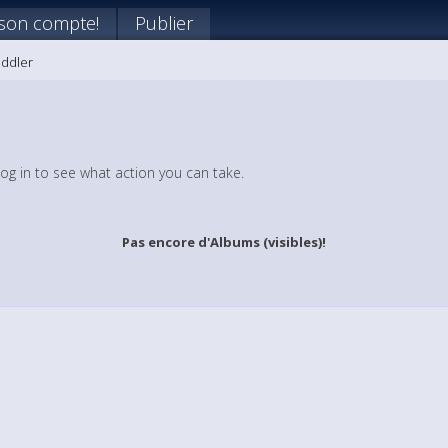
 son compte!
Publier
iddler
log in to see what action you can take.
Pas encore d'Albums (visibles)!