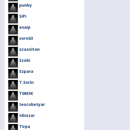
punky
SiPi
snaip
soro63
szazoltan
Szobi
Szpara
T.Sorin
T0M3K
tescobetyar
tibistar
Tirpa