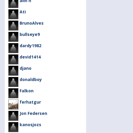
alin n
Ati
BrunoAlves
bullseye9
dardy1982
devid1414
djano
donaldboy
Falkon
ferhatgur
Jon Federsen
kanosjozs