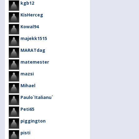
kgb12
KisHerceg
Kowal94
majekk1515
MARATdag
matemester
mazsi
Mihael
Paulo`Italianu`
Peti65
piggington
pisti